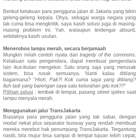
Berikut kelakuan para pengguna jalan di Jakarta yang bikin
geleng-geleng kepala. Ohya, sebagai warga negara yang
tak cuma bisa mengkritik, saya kasih solusi juga di masing-
masing problem ini. Yah, walaupun terdengar absurd,
setidaknya kasih usulan.
Menerobos lampu merah, secara berjamaah
Mungkin inilah contoh nyata dari
tragedy of the commons
.
Kelakuan satu pengendara, dapat membuat pengendara
lain ikut-ikutan mengekor. Satu orang saja yang merusak
sistem, bisa rusak semuanya. Nanti kalau ditilang
bagaimana? "
Hloh, Pak?! Kok cuma saya yang ditilang?
Ituh tadi yang barengan saya satu kelurahan gitu kok??
"
Pilihan solusi
: tembak di tempat, pasang
street spikes
saat
lampu menyala merah.
Menggunakan jalur TransJakarta
Biasanya para pengguna jalan yang tak sabar, dengan
modal nekat plus separator busway yang rendah membuat
mereka merebut hak penumpang TransJakarta. Tergantung
nasib, bila mujur bisa sampai di tempat tujuan lebih cepat,