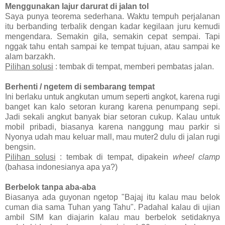
Menggunakan lajur darurat di jalan tol
Saya punya teorema sederhana. Waktu tempuh perjalanan
itu berbanding terbalik dengan kadar kegilaan juru kemudi
mengendara. Semakin gila, semakin cepat sempai. Tapi
nggak tahu entah sampai ke tempat tujuan, atau sampai ke
alam barzakh.
Pilihan solusi
: tembak di tempat, memberi pembatas jalan.
Berhenti / ngetem di sembarang tempat
Ini berlaku untuk angkutan umum seperti angkot, karena rugi
banget kan kalo setoran kurang karena penumpang sepi.
Jadi sekali angkut banyak biar setoran cukup. Kalau untuk
mobil pribadi, biasanya karena nanggung mau parkir si
Nyonya udah mau keluar mall, mau muter2 dulu di jalan rugi
bengsin.
Pilihan solusi
: tembak di tempat, dipakein
wheel clamp
(bahasa indonesianya apa ya?)
Berbelok tanpa aba-aba
Biasanya ada guyonan ngetop "Bajaj itu kalau mau belok
cuman dia sama Tuhan yang Tahu". Padahal kalau di ujian
ambil SIM kan diajarin kalau mau berbelok setidaknya