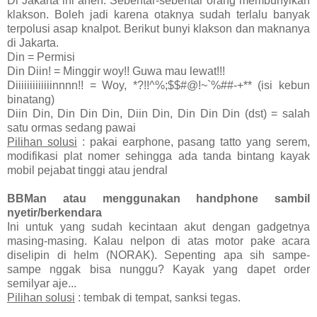
Di Jakarta ini aneh. Sebentar-sebentar orang membunyikan
klakson. Boleh jadi karena otaknya sudah terlalu banyak
terpolusi asap knalpot. Berikut bunyi klakson dan maknanya
di Jakarta.
Din = Permisi
Din Diin! = Minggir woy!! Guwa mau lewat!!!
Diiiiiiiiiiiiinnnn!! = Woy, *?!!^%;$$#@!~`%##-+** (isi kebun
binatang)
Diin Din, Din Din Din, Diin Din, Din Din Din (dst) = salah
satu ormas sedang pawai
Pilihan solusi
: pakai earphone, pasang tatto yang serem,
modifikasi plat nomer sehingga ada tanda bintang kayak
mobil pejabat tinggi atau jendral
BBMan atau menggunakan handphone sambil
nyetir/berkendara
Ini untuk yang sudah kecintaan akut dengan gadgetnya
masing-masing. Kalau nelpon di atas motor pake acara
diselipin di helm (NORAK). Sepenting apa sih sampe-
sampe nggak bisa nunggu? Kayak yang dapet order
semilyar aje...
Pilihan solusi
: tembak di tempat, sanksi tegas.