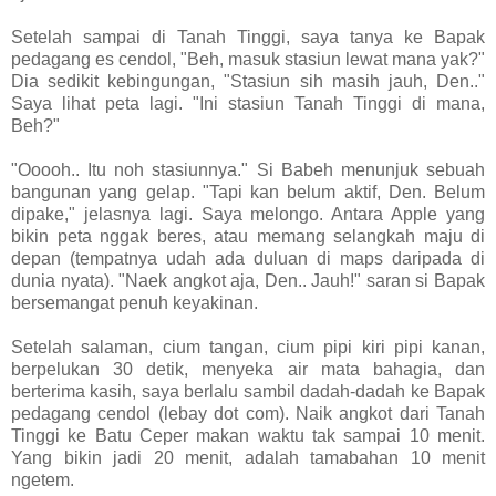
Setelah sampai di Tanah Tinggi, saya tanya ke Bapak
pedagang es cendol, "Beh, masuk stasiun lewat mana yak?"
Dia sedikit kebingungan, "Stasiun sih masih jauh, Den.."
Saya lihat peta lagi. "Ini stasiun Tanah Tinggi di mana,
Beh?"
"Ooooh.. Itu noh stasiunnya." Si Babeh menunjuk sebuah
bangunan yang gelap. "Tapi kan belum aktif, Den. Belum
dipake," jelasnya lagi. Saya melongo. Antara Apple yang
bikin peta nggak beres, atau memang selangkah maju di
depan (tempatnya udah ada duluan di maps daripada di
dunia nyata). "Naek angkot aja, Den.. Jauh!" saran si Bapak
bersemangat penuh keyakinan.
Setelah salaman, cium tangan, cium pipi kiri pipi kanan,
berpelukan 30 detik, menyeka air mata bahagia, dan
berterima kasih, saya berlalu sambil dadah-dadah ke Bapak
pedagang cendol (lebay dot com). Naik angkot dari Tanah
Tinggi ke Batu Ceper makan waktu tak sampai 10 menit.
Yang bikin jadi 20 menit, adalah tamabahan 10 menit
ngetem.