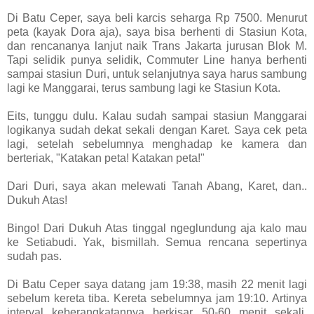
Di Batu Ceper, saya beli karcis seharga Rp 7500. Menurut
peta (kayak Dora aja), saya bisa berhenti di Stasiun Kota,
dan rencananya lanjut naik Trans Jakarta jurusan Blok M.
Tapi selidik punya selidik, Commuter Line hanya berhenti
sampai stasiun Duri, untuk selanjutnya saya harus sambung
lagi ke Manggarai, terus sambung lagi ke Stasiun Kota.
Eits, tunggu dulu. Kalau sudah sampai stasiun Manggarai
logikanya sudah dekat sekali dengan Karet. Saya cek peta
lagi, setelah sebelumnya menghadap ke kamera dan
berteriak, "Katakan peta! Katakan peta!"
Dari Duri, saya akan melewati Tanah Abang, Karet, dan..
Dukuh Atas!
Bingo! Dari Dukuh Atas tinggal ngeglundung aja kalo mau
ke Setiabudi. Yak, bismillah. Semua rencana sepertinya
sudah pas.
Di Batu Ceper saya datang jam 19:38, masih 22 menit lagi
sebelum kereta tiba. Kereta sebelumnya jam 19:10. Artinya
interval keberangkatannya berkisar 50-60 menit sekali.