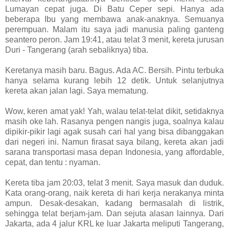
Lumayan cepat juga. Di Batu Ceper sepi. Hanya ada
beberapa Ibu yang membawa anak-anaknya. Semuanya
perempuan. Malam itu saya jadi manusia paling ganteng
seantero peron. Jam 19:41, atau telat 3 menit, kereta jurusan
Duri - Tangerang (arah sebaliknya) tiba.
Keretanya masih baru. Bagus. Ada AC. Bersih. Pintu terbuka
hanya selama kurang lebih 12 detik. Untuk selanjutnya
kereta akan jalan lagi. Saya mematung.
Wow, keren amat yak! Yah, walau telat-telat dikit, setidaknya
masih oke lah. Rasanya pengen nangis juga, soalnya kalau
dipikir-pikir lagi agak susah cari hal yang bisa dibanggakan
dari negeri ini. Namun firasat saya bilang, kereta akan jadi
sarana transportasi masa depan Indonesia, yang affordable,
cepat, dan tentu : nyaman.
Kereta tiba jam 20:03, telat 3 menit. Saya masuk dan duduk.
Kata orang-orang, naik kereta di hari kerja nerakanya minta
ampun. Desak-desakan, kadang bermasalah di listrik,
sehingga telat berjam-jam. Dan sejuta alasan lainnya. Dari
Jakarta, ada 4 jalur KRL ke luar Jakarta meliputi Tangerang,