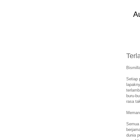
Au
Terl
Bismill
Setiap 
lapakny
terlam
buru-bu
rasa ta
Meman
Semua y
berjam
dunia p