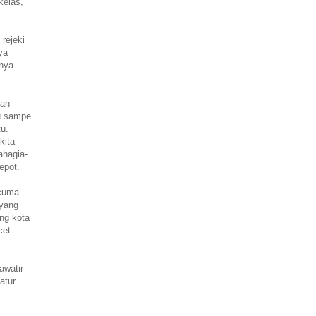
kelas,
 rejeki
ya
anya
kan
lu sampe
tu.
kita
ahagia-
epot.
 cuma
 yang
ng kota
cet.
awatir
atur.