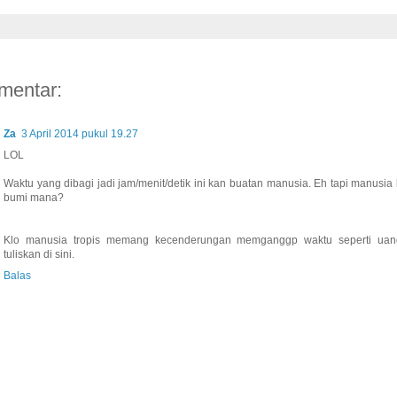
mentar:
Za
3 April 2014 pukul 19.27
LOL
Waktu yang dibagi jadi jam/menit/detik ini kan buatan manusia. Eh tapi manusia
bumi mana?
Klo manusia tropis memang kecenderungan memganggp waktu seperti ua
tuliskan di sini.
Balas