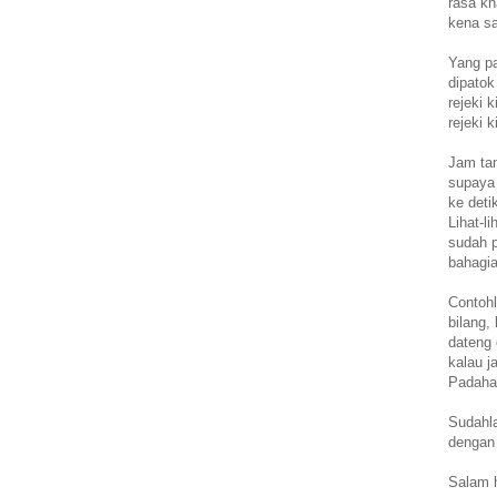
rasa kh
kena sa
Yang pa
dipatok
rejeki 
rejeki 
Jam ta
supaya 
ke deti
Lihat-l
sudah p
bahagia
Contoh
bilang
dateng 
kalau j
Padahal
Sudahla
dengan 
Salam h