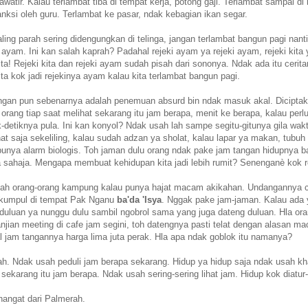
awatir. Kalau terlambat tiba di tempat kerja, potong gaji. Terlambat sampai di 
nksi oleh guru. Terlambat ke pasar, ndak kebagian ikan segar.
ling parah sering didengungkan di telinga, jangan terlambat bangun pagi nanti
 ayam. Ini kan salah kaprah? Padahal rejeki ayam ya rejeki ayam, rejeki kita 
kita! Rejeki kita dan rejeki ayam sudah pisah dari sononya. Ndak ada itu cerit
kita kok jadi rejekinya ayam kalau kita terlambat bangun pagi.
ngan pun sebenarnya adalah penemuan absurd bin ndak masuk akal. Dicipta
orang tiap saat melihat sekarang itu jam berapa, menit ke berapa, kalau per
k-detiknya pula. Ini kan konyol? Ndak usah lah sampe segitu-gitunya gila wak
ihat saja sekeliling, kalau sudah adzan ya sholat, kalau lapar ya makan, tubuh 
unya alarm biologis. Toh jaman dulu orang ndak pake jam tangan hidupnya b
 sahaja. Mengapa membuat kehidupan kita jadi lebih rumit? Senenganè kok r
lah orang-orang kampung kalau punya hajat macam akikahan. Undangannya
, kumpul di tempat Pak Nganu
ba'da 'Isya
. Nggak pake jam-jaman. Kalau ada
duluan ya nunggu dulu sambil ngobrol sama yang juga dateng duluan. Hla ora
anjian meeting di cafe jam segini, toh datengnya pasti telat dengan alasan ma
 jam tangannya harga lima juta perak. Hla apa ndak goblok itu namanya?
h. Ndak usah peduli jam berapa sekarang. Hidup ya hidup saja ndak usah kh
sekarang itu jam berapa. Ndak usah sering-sering lihat jam. Hidup kok diatur-
angat dari Palmerah.