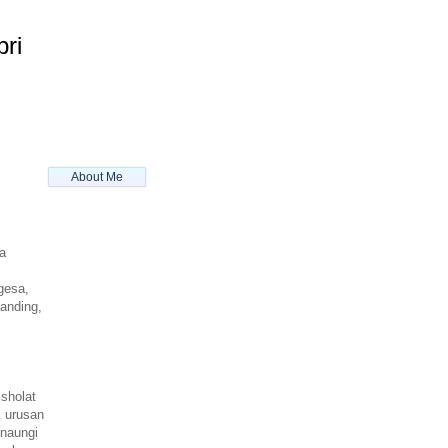
pri
About Me
a
gesa,
anding,
sholat
 urusan
inaungi