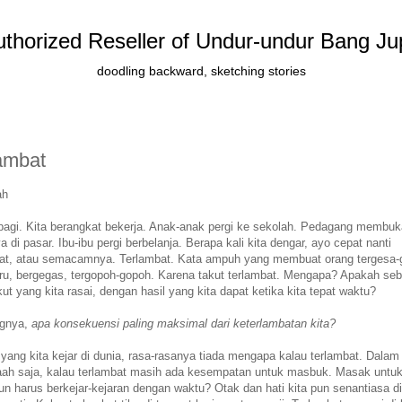
thorized Reseller of Undur-undur Bang Ju
doodling backward, sketching stories
ambat
ah
pagi. Kita berangkat bekerja. Anak-anak pergi ke sekolah. Pedagang membuk
a di pasar. Ibu-ibu pergi berbelanja. Berapa kali kita dengar, ayo cepat nanti
bat, atau semacamnya. Terlambat. Kata ampuh yang membuat orang tergesa-
ru, bergegas, tergopoh-gopoh. Karena takut terlambat. Mengapa? Apakah seb
kut yang kita rasai, dengan hasil yang kita dapat ketika kita tepat waktu?
gnya,
apa konsekuensi paling maksimal dari keterlambatan kita?
ang kita kejar di dunia, rasa-rasanya tiada mengapa kalau terlambat. Dalam 
aah saja, kalau terlambat masih ada kesempatan untuk masbuk. Masak untuk
un harus berkejar-kejaran dengan waktu? Otak dan hati kita pun senantiasa d