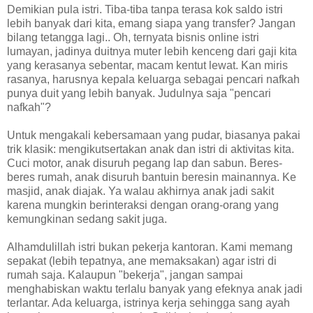
Demikian pula istri. Tiba-tiba tanpa terasa kok saldo istri
lebih banyak dari kita, emang siapa yang transfer? Jangan
bilang tetangga lagi.. Oh, ternyata bisnis online istri
lumayan, jadinya duitnya muter lebih kenceng dari gaji kita
yang kerasanya sebentar, macam kentut lewat. Kan miris
rasanya, harusnya kepala keluarga sebagai pencari nafkah
punya duit yang lebih banyak. Judulnya saja "pencari
nafkah"?
Untuk mengakali kebersamaan yang pudar, biasanya pakai
trik klasik: mengikutsertakan anak dan istri di aktivitas kita.
Cuci motor, anak disuruh pegang lap dan sabun. Beres-
beres rumah, anak disuruh bantuin beresin mainannya. Ke
masjid, anak diajak. Ya walau akhirnya anak jadi sakit
karena mungkin berinteraksi dengan orang-orang yang
kemungkinan sedang sakit juga.
Alhamdulillah istri bukan pekerja kantoran. Kami memang
sepakat (lebih tepatnya, ane memaksakan) agar istri di
rumah saja. Kalaupun "bekerja", jangan sampai
menghabiskan waktu terlalu banyak yang efeknya anak jadi
terlantar. Ada keluarga, istrinya kerja sehingga sang ayah