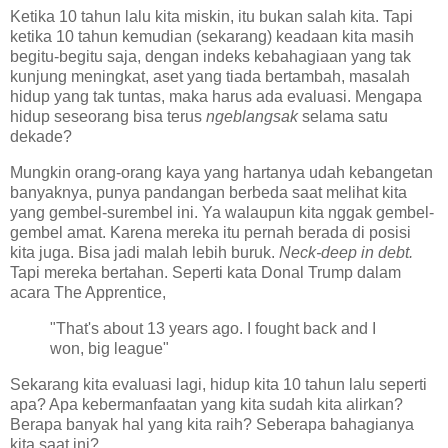
Ketika 10 tahun lalu kita miskin, itu bukan salah kita. Tapi
ketika 10 tahun kemudian (sekarang) keadaan kita masih
begitu-begitu saja, dengan indeks kebahagiaan yang tak
kunjung meningkat, aset yang tiada bertambah, masalah
hidup yang tak tuntas, maka harus ada evaluasi. Mengapa
hidup seseorang bisa terus
ngeblangsak
selama satu
dekade?
Mungkin orang-orang kaya yang hartanya udah kebangetan
banyaknya, punya pandangan berbeda saat melihat kita
yang gembel-surembel ini. Ya walaupun kita nggak gembel-
gembel amat. Karena mereka itu pernah berada di posisi
kita juga. Bisa jadi malah lebih buruk.
Neck-deep in debt.
Tapi mereka bertahan. Seperti kata Donal Trump dalam
acara The Apprentice,
"That's about 13 years ago. I fought back and I
won, big league"
Sekarang kita evaluasi lagi, hidup kita 10 tahun lalu seperti
apa? Apa kebermanfaatan yang kita sudah kita alirkan?
Berapa banyak hal yang kita raih? Seberapa bahagianya
kita saat ini?